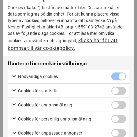
Mäklare
Cookies ("kakor") består av små textfiler. Dessa innehåller
data som lagras på din enhet. För att kunna placera vissa
Mäklare Stockholm
typer av cookies behöver vi inhämta ditt samtycke. Vi på
Nestor Fastighetsmäkleri AB, orgnr. 559103-2742 använder
Mäklare Vasastan
oss av följande slags cookies. För att läsa mer om vilka
klicka här för att
Mäklare Östermalm
cookies vi använder och lagringstid,
komma till vår cookiepolicy.
Mäklare Kungsholmen
Mäklare Norrmalm
Hantera dina cookieinställningar
Mäklare Södermalm
Nödvänd
Nödvändiga cookies
cookies
Markera för
kryssruta
Objekt till salu
att
Cookies
Cookies för statistik
samtycka
för
Markera för
Om oss
till
statistik
att
Cookies
kryssruta
användning
Cookies för annonsmätning
samtycka
för
Våra mäklare
av
Markera för att
till
annonsm
Nödvändiga
samtycka till
Cookies
kryssruta
användning
Cookies för personlig annonsmätning
cookies
Värdera din bostad
användning av
för
av Cookies
Markera för att
Cookies för
personlig
för statistik
samtycka till
Cookies
annonsm
Integritetspolicy
annonsmätning
Cookies för anpassade annonser
användning av
för
kryssruta