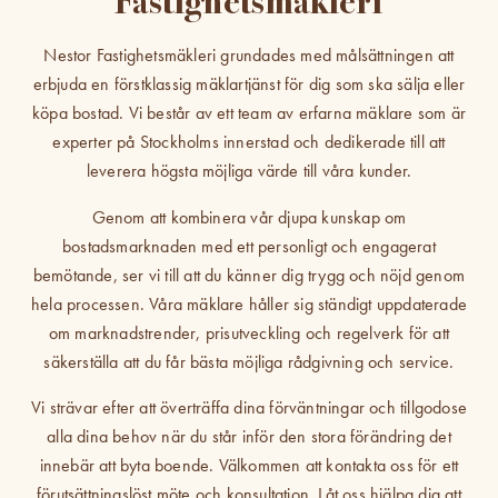
Fastighetsmäkleri
Nestor Fastighetsmäkleri grundades med målsättningen att
erbjuda en förstklassig mäklartjänst för dig som ska sälja eller
köpa bostad. Vi består av ett team av erfarna mäklare som är
experter på Stockholms innerstad och dedikerade till att
leverera högsta möjliga värde till våra kunder.
Genom att kombinera vår djupa kunskap om
bostadsmarknaden med ett personligt och engagerat
bemötande, ser vi till att du känner dig trygg och nöjd genom
hela processen. Våra mäklare håller sig ständigt uppdaterade
om marknadstrender, prisutveckling och regelverk för att
säkerställa att du får bästa möjliga rådgivning och service.
Vi strävar efter att överträffa dina förväntningar och tillgodose
alla dina behov när du står inför den stora förändring det
innebär att byta boende. Välkommen att kontakta oss för ett
förutsättningslöst möte och konsultation. Låt oss hjälpa dig att